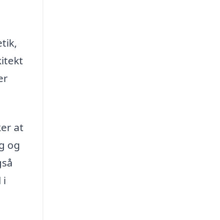
tik,
itekt
er
er at
ng og
gså
 i