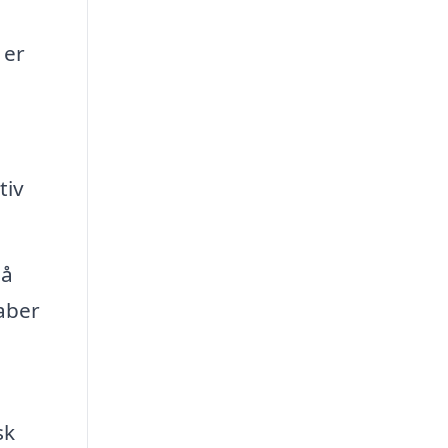
 er
tiv
på
kaber
sk