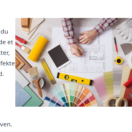
 du
de et
ter,
fekte
d.
aven.