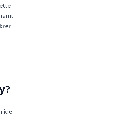
ette
 nemt
krer,
by?
n idé