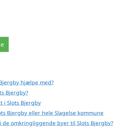
de
s Bjergby hjælpe med?
ts Bjergby?
 i Slots Bjergby
lots Bjergby eller hele Slagelse kommune
i de omkringliggende byer til Slots Bjergby?