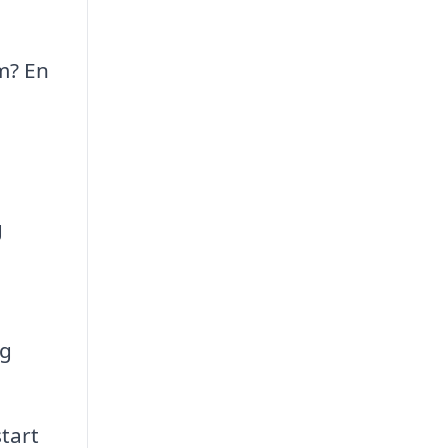
um? En
d
g
og
tart