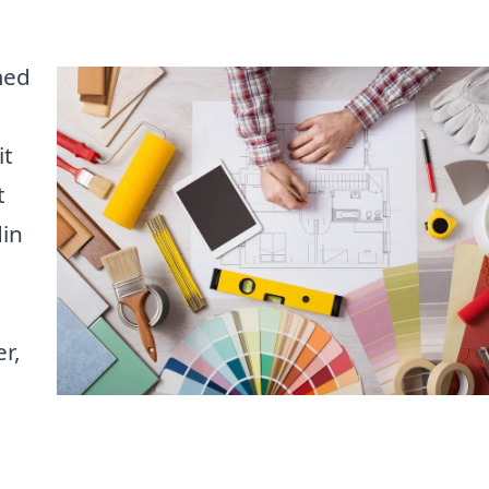
med
it
t
in
r,