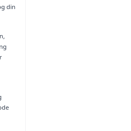
og din
n,
ing
r
g
ode