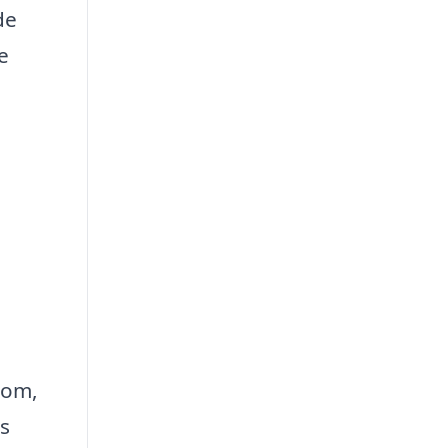
de
e
 om,
ts