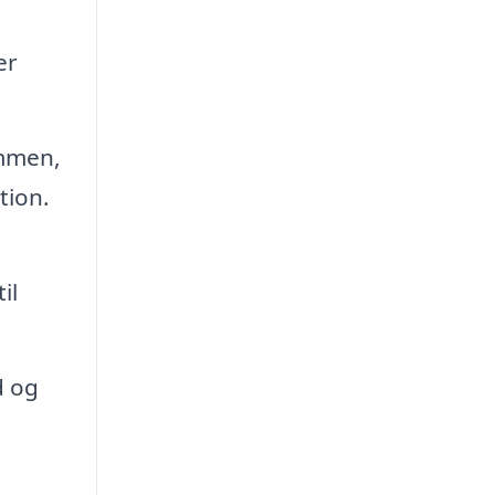
er
ammen,
tion.
il
d og