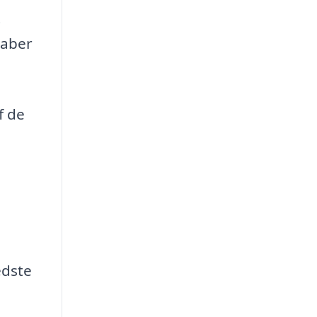
t
kaber
f de
edste