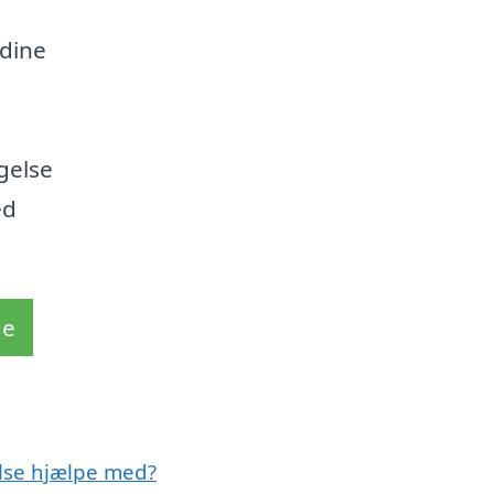
t
 dine
agelse
ed
de
else hjælpe med?