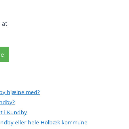
 at
de
dby hjælpe med?
undby?
kt i Kundby
 Kundby eller hele Holbæk kommune