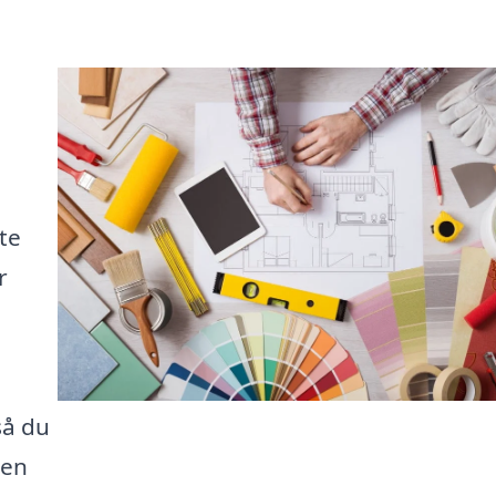
te
r
så du
den