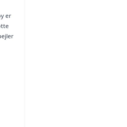
by er
øtte
ejler