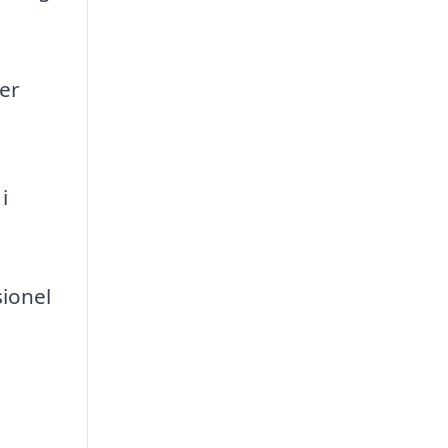
er
i
sionel