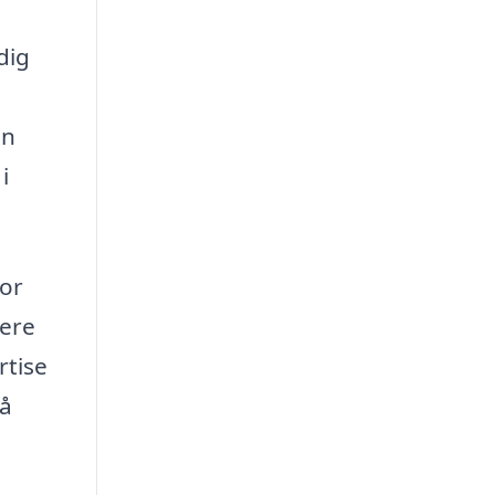
dig
en
i
vor
tere
rtise
så