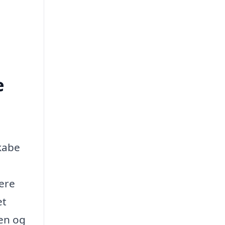
e
skabe
sere
et
sen og