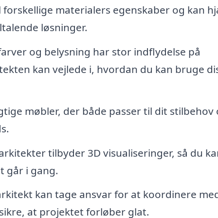
l forskellige materialers egenskaber og kan h
ltalende løsninger.
farver og belysning har stor indflydelse på
tekten kan vejlede i, hvordan du kan bruge di
igtige møbler, der både passer til dit stilbehov
s.
itekter tilbyder 3D visualiseringer, så du ka
t går i gang.
rkitekt kan tage ansvar for at koordinere me
kre, at projektet forløber glat.