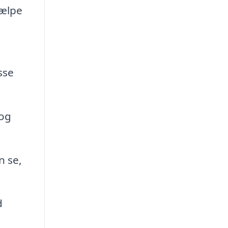
jælpe
sse
 og
n se,
d