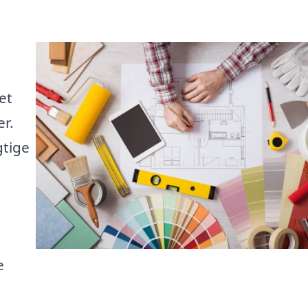
et
er.
gtige
e