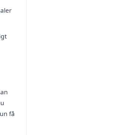
aler
igt
kan
du
kun få