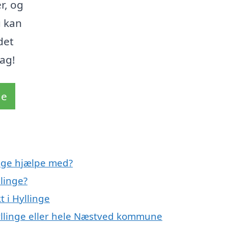
r, og
u kan
det
ag!
de
inge hjælpe med?
llinge?
 i Hyllinge
Hyllinge eller hele Næstved kommune