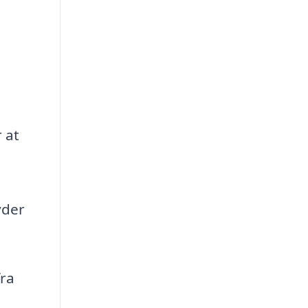
 at
yder
fra