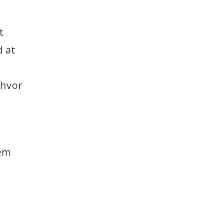
t
d at
 hvor
nem