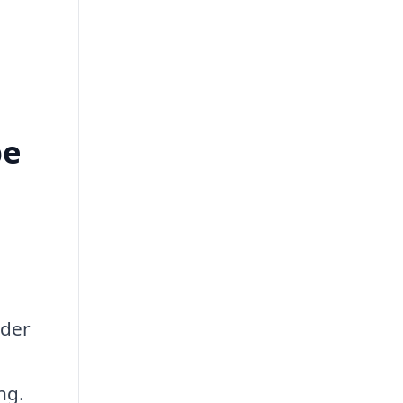
pe
 der
ng.