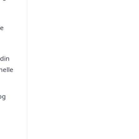
pe
din
nelle
 og