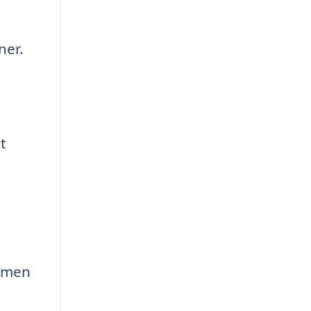
ner.
t
, men