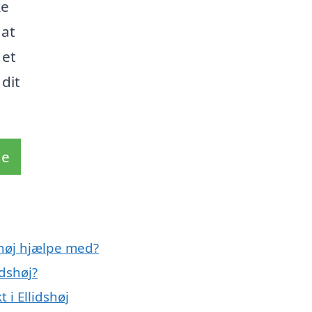
ke
 at
 et
 dit
de
shøj hjælpe med?
idshøj?
 i Ellidshøj