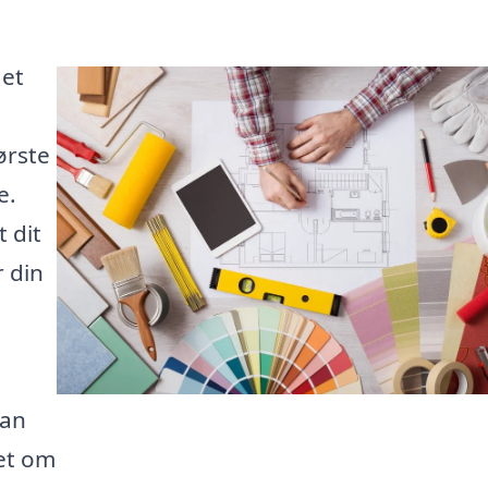
 et
ørste
e.
t dit
 din
kan
et om