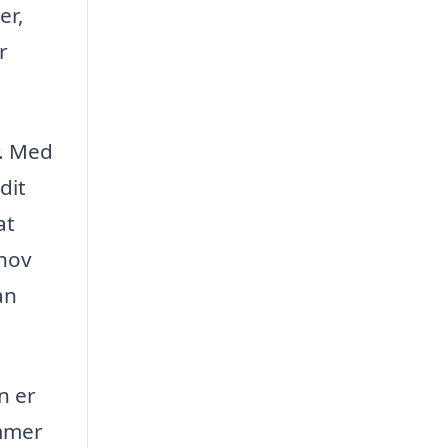
er,
r
r. Med
dit
at
ehov
an
n er
ømmer