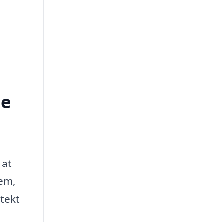
pe
 at
jem,
itekt