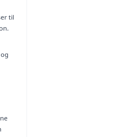
r til
ion.
 og
rne
n