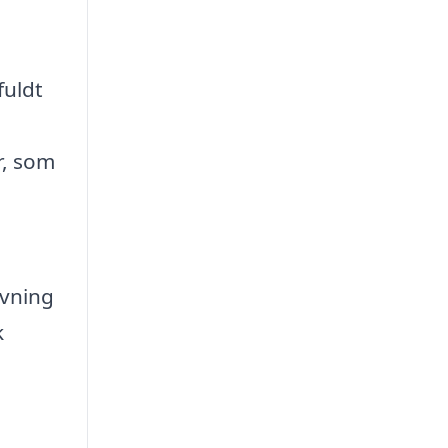
fuldt
r, som
ivning
k