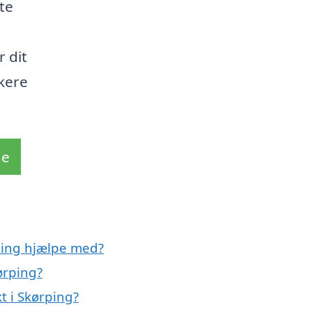
te
r dit
kere
de
ping hjælpe med?
ørping?
t i Skørping?