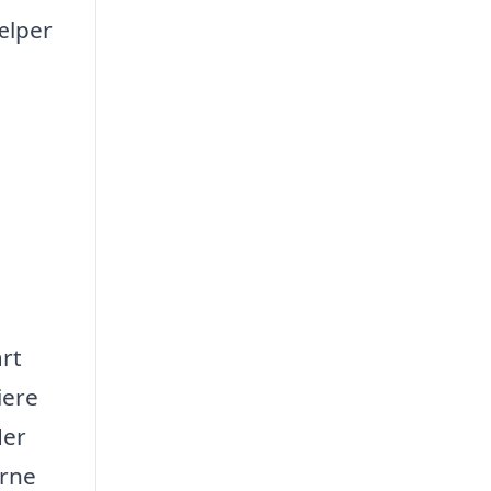
ælper
art
iere
der
erne