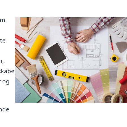
em
kte
m,
 skabe
v og
inde