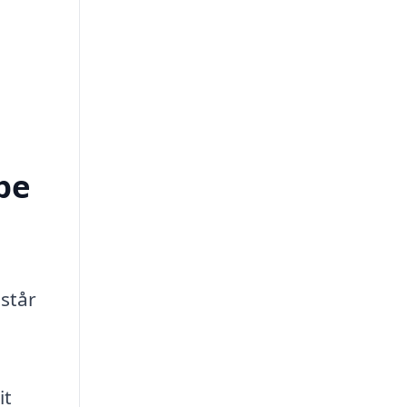
pe
 står
it