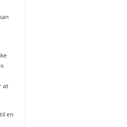
 kan
kke
es
r at
il en