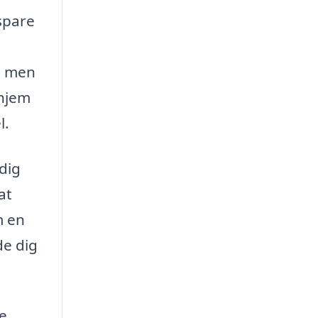
 spare
t, men
 hjem
l.
 dig
at
m en
de dig
se