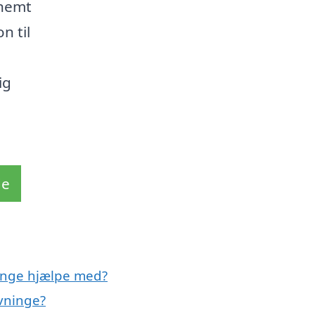
 nemt
n til
ig
de
ninge hjælpe med?
evninge?