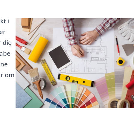
kt i
er
 dig
kabe
ine
er om