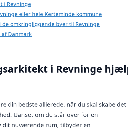
t i Revninge
Revninge eller hele Kerteminde kommune
 i de omkringliggende byer til Revninge
le af Danmark
sarkitekt i Revninge hjæ
re din bedste allierede, når du skal skabe det
omhed. Uanset om du står over for en
ny dit nuværende rum, tilbyder en