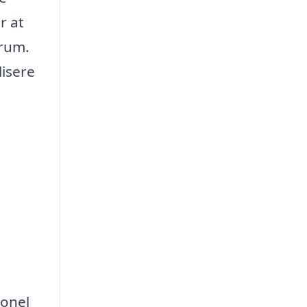
r at
 rum.
lisere
ionel