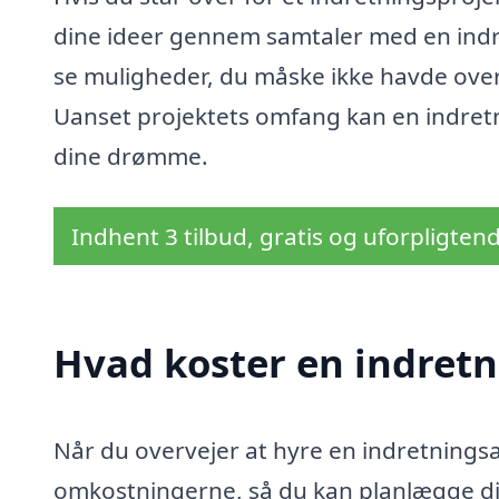
dine ideer gennem samtaler med en indret
se muligheder, du måske ikke havde overve
Uanset projektets omfang kan en indretni
dine drømme.
Indhent 3 tilbud, gratis og uforpligten
Hvad koster en indretn
Når du overvejer at hyre en indretningsark
omkostningerne, så du kan planlægge dit 