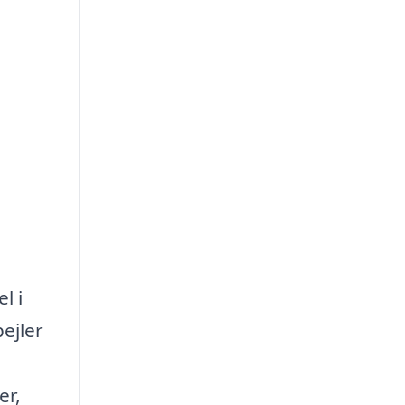
l i
ejler
er,