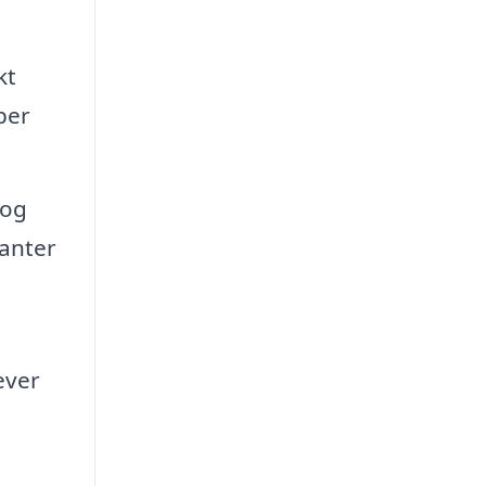
kt
ber
 og
lanter
ever