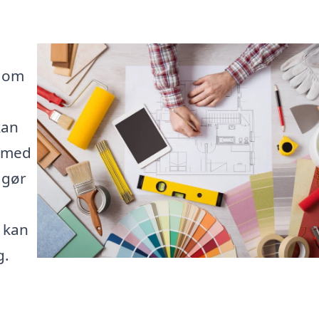
t om
kan
g med
 gør
u kan
g.