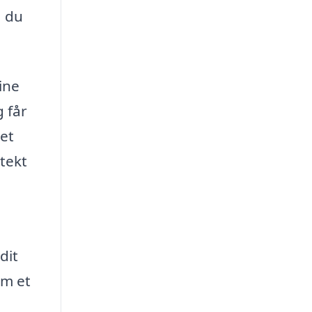
å du
ine
g får
set
itekt
dit
om et