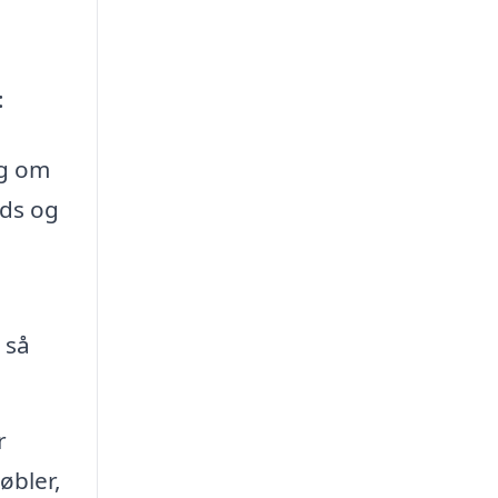
:
ng om
nds og
 så
r
øbler,