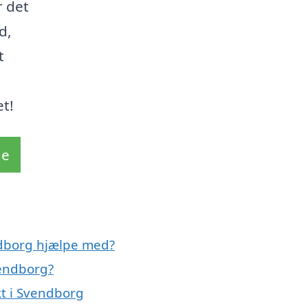
r det
d,
t
t!
de
ndborg hjælpe med?
vendborg?
kt i Svendborg