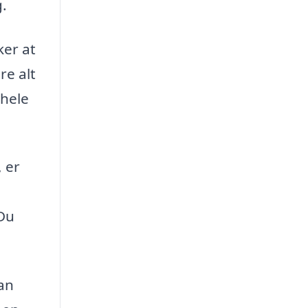
g.
ker at
re alt
 hele
 er
 Du
an