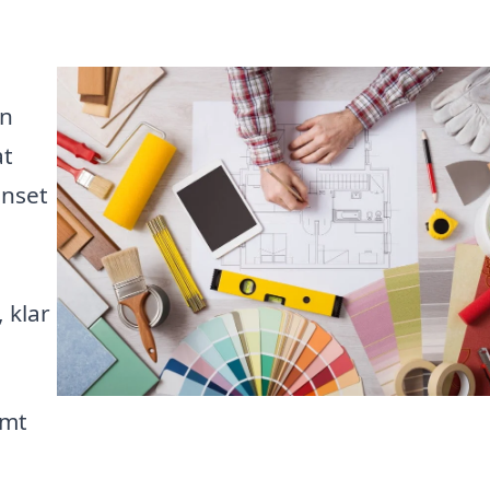
En
at
anset
 klar
emt