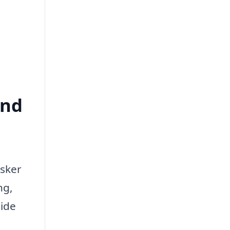
and
nsker
ng,
uide