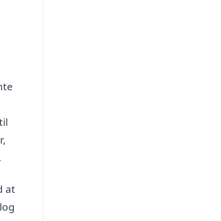
nte
il
r,
.
d at
alog