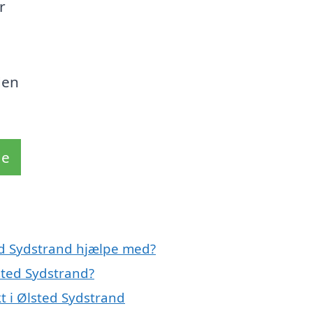
r
e
den
de
ed Sydstrand hjælpe med?
sted Sydstrand?
t i Ølsted Sydstrand