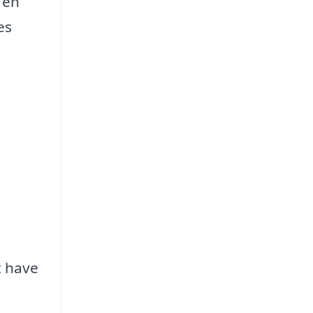
 en
es
t have