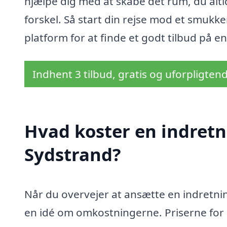
hjælpe dig med at skabe det rum, du alti
forskel. Så start din rejse mod et smukk
platform for at finde et godt tilbud på e
Indhent 3 tilbud, gratis og uforpligten
Hvad koster en indretn
Sydstrand?
Når du overvejer at ansætte en indretning
en idé om omkostningerne. Priserne for 