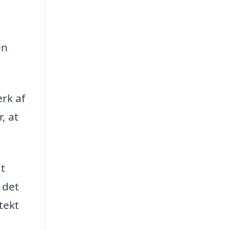
en
rk af
, at
at
 det
tekt