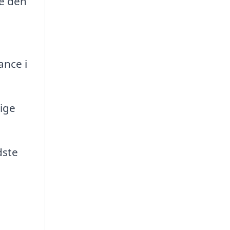
ne den
ance i
ige
dste