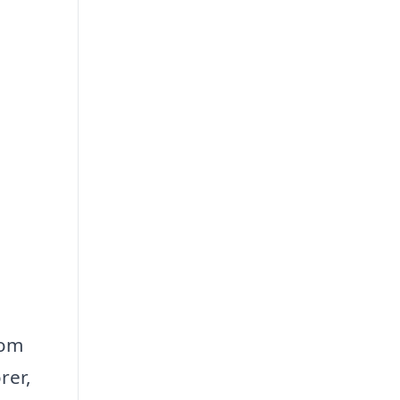
 om
rer,