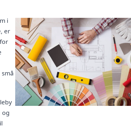
m i
, er
for
e
a små
rleby
g og
l