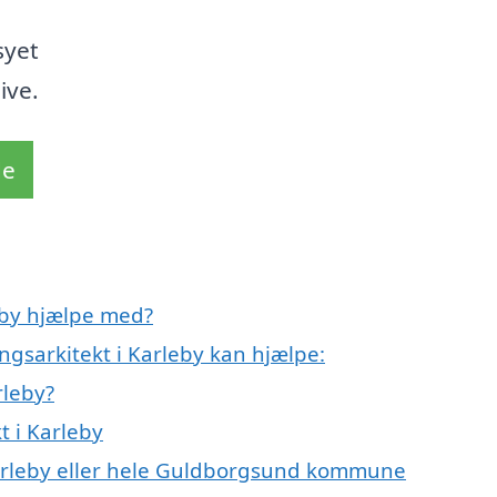
syet
ive.
de
eby hjælpe med?
ngsarkitekt i Karleby kan hjælpe:
rleby?
t i Karleby
Karleby eller hele Guldborgsund kommune