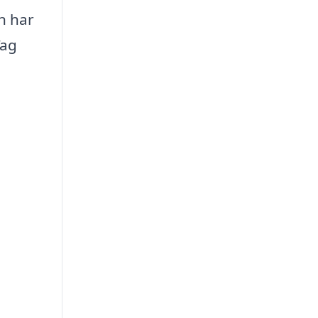
n har
Tag