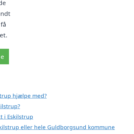
de
andt
 få
et.
de
strup hjælpe med?
ilstrup?
 i Eskilstrup
Eskilstrup eller hele Guldborgsund kommune