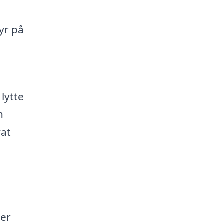
yr på
 lytte
n
vat
ver