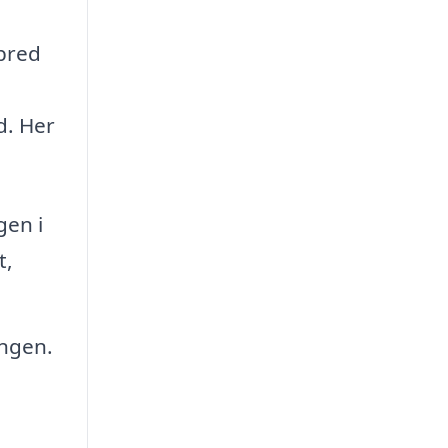
 bred
d. Her
gen i
t,
ingen.