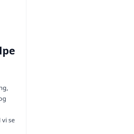
lpe
ng,
 og
vi se