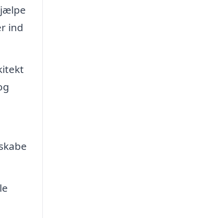
hjælpe
er ind
itekt
og
 skabe
le