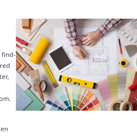
 find-
bred
ter,
 om.
 en