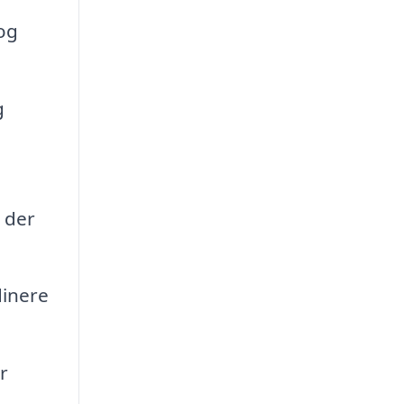
og
g
 der
dinere
r