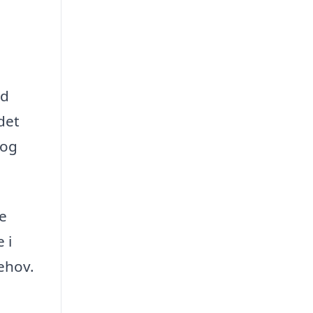
ed
det
 og
te
 i
ehov.