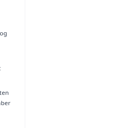
 og
t
kten
aber