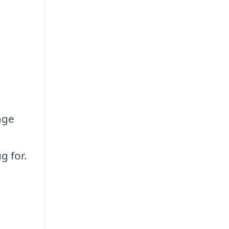
age
g for.