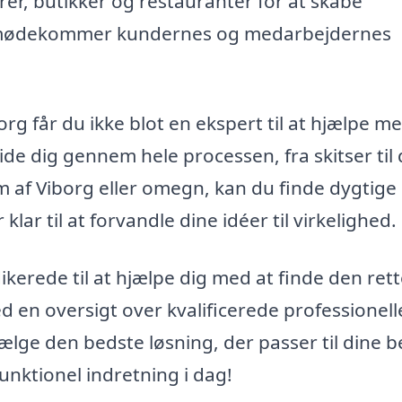
er, butikker og restauranter for at skabe
r imødekommer kundernes og medarbejdernes
org får du ikke blot en ekspert til at hjælpe m
de dig gennem hele processen, fra skitser til 
 af Viborg eller omegn, kan du finde dygtige
lar til at forvandle dine idéer til virkelighed.
ikerede til at hjælpe dig med at finde den ret
d en oversigt over kvalificerede professionelle
lge den bedste løsning, der passer til dine b
nktionel indretning i dag!