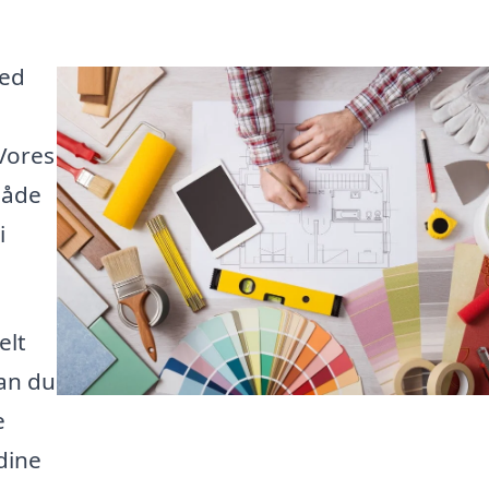
med
 Vores
måde
i
elt
an du
e
dine