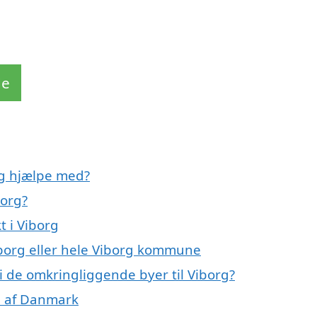
de
rg hjælpe med?
borg?
t i Viborg
iborg eller hele Viborg kommune
 i de omkringliggende byer til Viborg?
le af Danmark