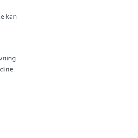
se kan
ivning
 dine