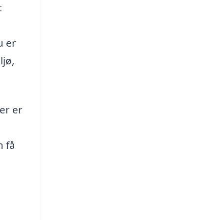
t
u er
ljø,
er er
n få