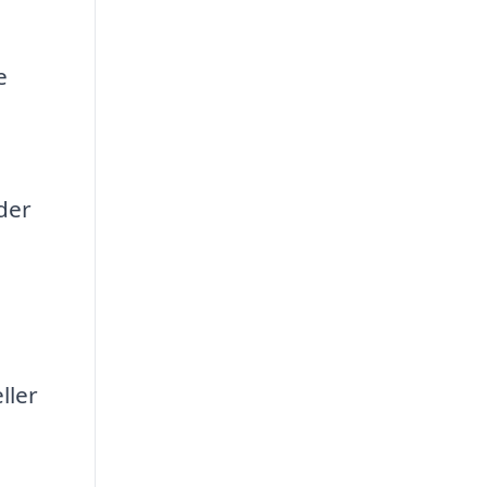
e
der
ller