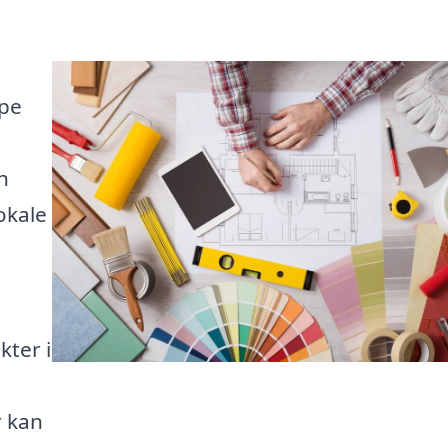
lpe
n
lokale
kter i
r kan