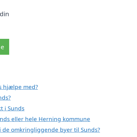
din
de
ds hjælpe med?
nds?
t i Sunds
Sunds eller hele Herning kommune
 i de omkringliggende byer til Sunds?