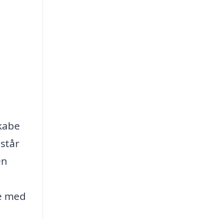
skabe
 står
en
me med