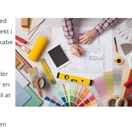
med
ekt i
skabe
ler
r en
l at
.
 en