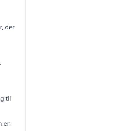
r, der
t
 til
n en