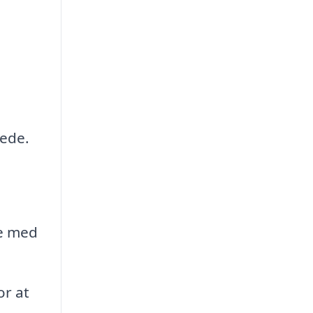
nede.
pe med
or at