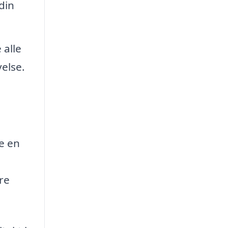
din
 alle
else.
ve en
re