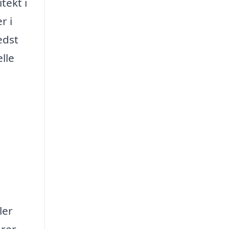
tekt i
r i
edst
elle
ler