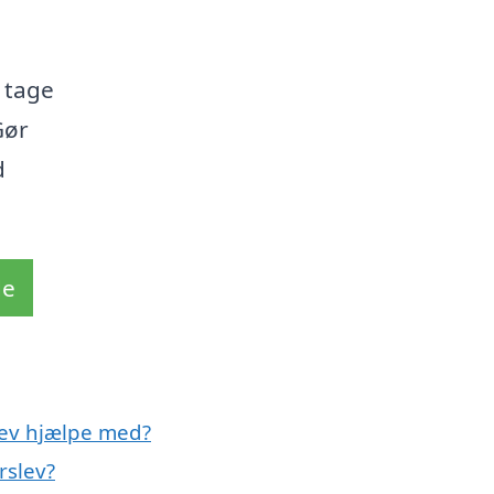
 tage
Gør
d
de
lev hjælpe med?
rslev?