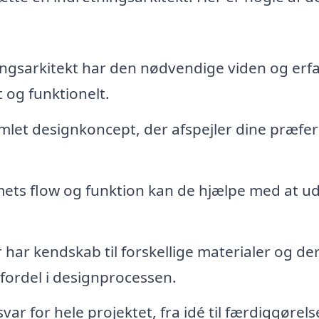
ngsarkitekt har den nødvendige viden og erf
 og funktionelt.
mlet designkoncept, der afspejler dine præfe
ets flow og funktion kan de hjælpe med at u
 har kendskab til forskellige materialer og de
 fordel i designprocessen.
ar for hele projektet, fra idé til færdiggørels