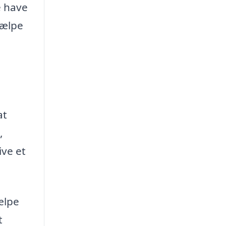
e have
jælpe
at
,
ive et
ælpe
t