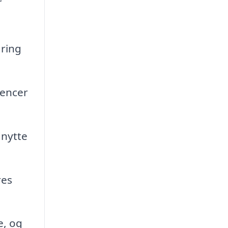
aring
rencer
dnytte
res
e, og