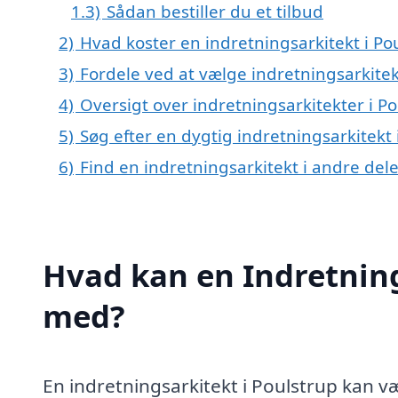
1.3)
Sådan bestiller du et tilbud
2)
Hvad koster en indretningsarkitekt i Po
3)
Fordele ved at vælge indretningsarkitek
4)
Oversigt over indretningsarkitekter i P
5)
Søg efter en dygtig indretningsarkitekt
6)
Find en indretningsarkitekt i andre de
Hvad kan en Indretning
med?
En indretningsarkitekt i Poulstrup kan v