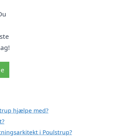
 Du
rste
dag!
de
strup hjælpe med?
t?
ningsarkitekt i Poulstrup?