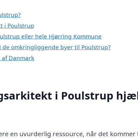
ulstrup?
t i Poulstrup
oulstrup eller hele Hjørring Kommune
 i de omkringliggende byer til Poulstrup?
le af Danmark
sarkitekt i Poulstrup hjæ
ære en uvurderlig ressource, når det kommer t