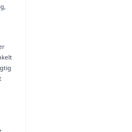
g,
er
nkelt
gtig
t
e