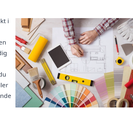
kt i
 en
dig
 du
ler
inde
å