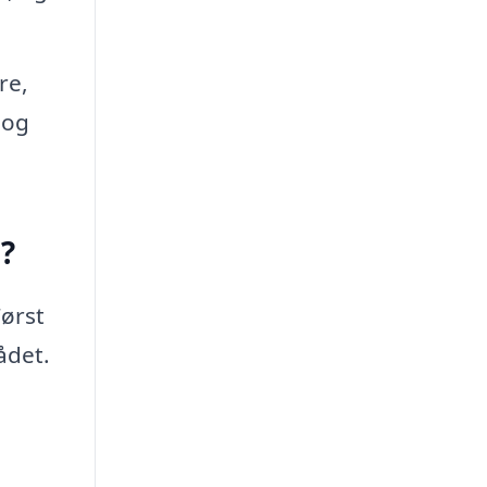
re,
 og
?
Først
ådet.