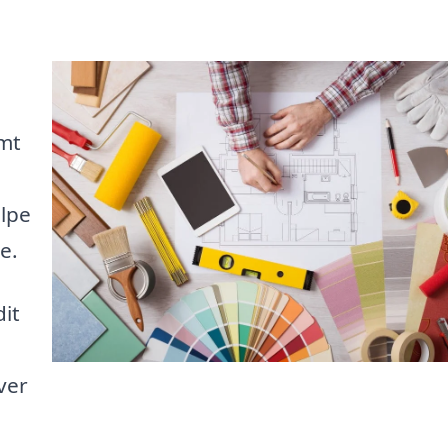
emt
ælpe
e.
it
ver
n