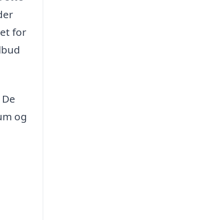
der
et for
ilbud
. De
rum og
g