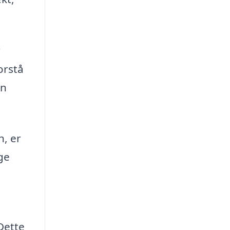
r
orstå
an
n, er
ge
 Dette