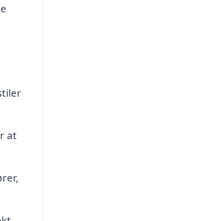
re
tiler
r at
rer,
kt,