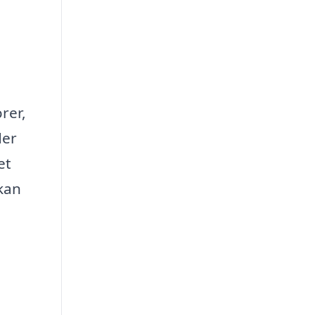
rer,
der
et
 kan