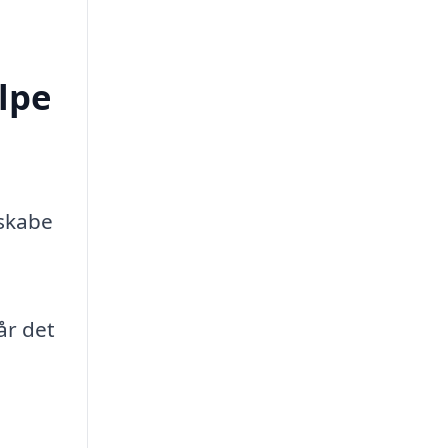
lpe
 skabe
år det