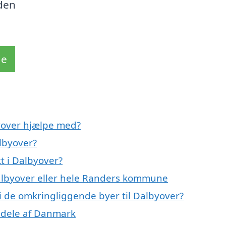
den
de
yover hjælpe med?
lbyover?
t i Dalbyover?
Dalbyover eller hele Randers kommune
 i de omkringliggende byer til Dalbyover?
e dele af Danmark